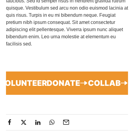
faucibus. Sed id semper risus in hendrerit gravida rutrum
quisque. Vestibulum sed arcu non odio euismod lacinia at
quis risus. Turpis in eu mi bibendum neque. Feugiat
pretium nibh ipsum consequat. Sit amet consectetur
adipiscing elit pellentesque. Viverra ipsum nunc aliquet
bibendum enim. Leo urna molestie at elementum eu
facilisis sed.
VOLUNTEER
DONATE
COLLAB