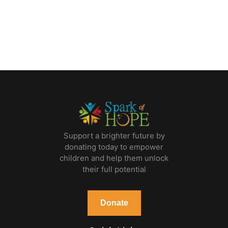
Support a brighter future by
donating today to empower
children and help them unlock
their full potential
Donate